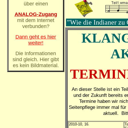
über einen
ANALOG-Zugang
mit dem Internet
”Wie die Indianer zu
verbunden?
KLAN
Dann geht es hier
weiter!
A
Die Informationen
sind gleich. Hier gibt
es kein Bildmaterial.
TERMIN
An dieser Stelle ist ein Te
und der Zukunft bereits er
Termine haben wir nic
Seitenpflege immer mal für 
aktuell. Bi
2010-10, 16.
T